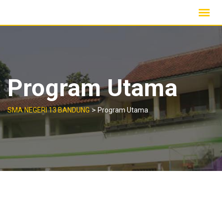
Skip
to
content
Program Utama
>
SMA NEGERI 13 BANDUNG
Program Utama